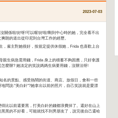
2023-07-03
:沒關係啦!好呀!可以喔!好啦!剛到中心時的她，完全看不出
文爽朗的道出從印尼到台灣工作的經歷。
生，雇主對她很好，按規定提供休假她，Frida 也喜歡上台
母親生病急需用錢，Frida 身上的積蓄不夠因應，只好拿護
怎麼辦? 她淡定的笑說媽媽生病要用錢，沒辦法呀!
台灣知名的景點、感受熱鬧的街道、商店。放假日，會和一些
地問說:”美白針”?她拿出以前的照片，自己笑說就是愛漂
變得比以前還要黑，打美白針的錢都浪費掉了。還好在山上
然黑黑的不好看，可能就找不到男朋友了，說完後自己還哈