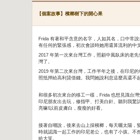
【個案故事】檳榔樹下的開心果
Frida 有著和平含意的名字，人如其名，口中常說
有任何的緊張感，初次會談時她用還算流利的中
2017 年第一次來台灣工作，照顧中風臥床的老先
灣了。
2019 年第二次來台灣，工作半年之後，在印尼的
照抵押給高利貸借錢。我問她說利息這麼高還不起
和很多初次來台的移工一樣，Frida 也想見識
印尼朋友出去玩，修指甲、打美白針。聽到我驚訝
亮嘛!以前皮膚白，瘦瘦的好看。
接著自嘲說，後來去山上採檳榔，每天曬太陽，
時就認識一起工作的印尼老公，也有了小孩。不
哈大笑。