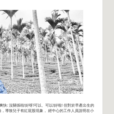
爽快: 沒關係啦!好呀!可以、可以!好啦! 但對於早產出生的
，導致兒子有紅屁股現象， 經中心的工作人員說明在小