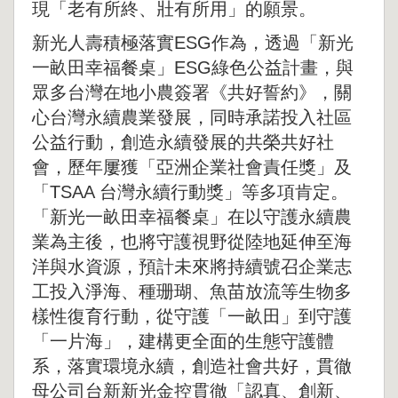
現「老有所終、壯有所用」的願景。
新光人壽積極落實ESG作為，透過「新光
一畝田幸福餐桌」ESG綠色公益計畫，與
眾多台灣在地小農簽署《共好誓約》，關
心台灣永續農業發展，同時承諾投入社區
公益行動，創造永續發展的共榮共好社
會，歷年屢獲「亞洲企業社會責任獎」及
「TSAA 台灣永續行動獎」等多項肯定。
「新光一畝田幸福餐桌」在以守護永續農
業為主後，也將守護視野從陸地延伸至海
洋與水資源，預計未來將持續號召企業志
工投入淨海、種珊瑚、魚苗放流等生物多
樣性復育行動，從守護「一畝田」到守護
「一片海」，建構更全面的生態守護體
系，落實環境永續，創造社會共好，貫徹
母公司台新新光金控貫徹「認真、創新、