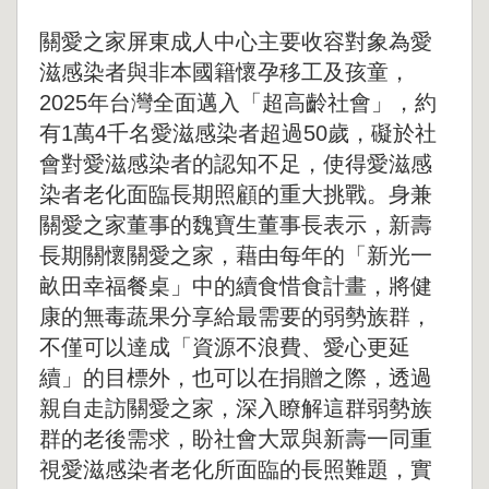
關愛之家屏東成人中心主要收容對象為愛
滋感染者與非本國籍懷孕移工及孩童，
2025年台灣全面邁入「超高齡社會」，約
有1萬4千名愛滋感染者超過50歲，礙於社
會對愛滋感染者的認知不足，使得愛滋感
染者老化面臨長期照顧的重大挑戰。身兼
關愛之家董事的魏寶生董事長表示，新壽
長期關懷關愛之家，藉由每年的「新光一
畝田幸福餐桌」中的續食惜食計畫，將健
康的無毒蔬果分享給最需要的弱勢族群，
不僅可以達成「資源不浪費、愛心更延
續」的目標外，也可以在捐贈之際，透過
親自走訪關愛之家，深入瞭解這群弱勢族
群的老後需求，盼社會大眾與新壽一同重
視愛滋感染者老化所面臨的長照難題，實