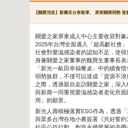
【關愛消息】新壽至台東敬軍、 屏東關懷弱勢 落
關愛之家屏東成人中心主要收容對象
2025年台灣全面邁入「超高齡社會
社會對愛滋感染者的認知不足，使得
身兼關愛之家董事的魏寶生董事長表
「新光一畝田幸福餐桌」中的續食惜
弱勢族群，不僅可以達成「資源不浪
之際，透過親自走訪關愛之家，深入
與新壽一同重視愛滋感染者老化所面
用」的願景。
新光人壽積極落實ESG作為，透過「
與眾多台灣在地小農簽署《共好誓約
社區公益行動，創造永續發展的共榮