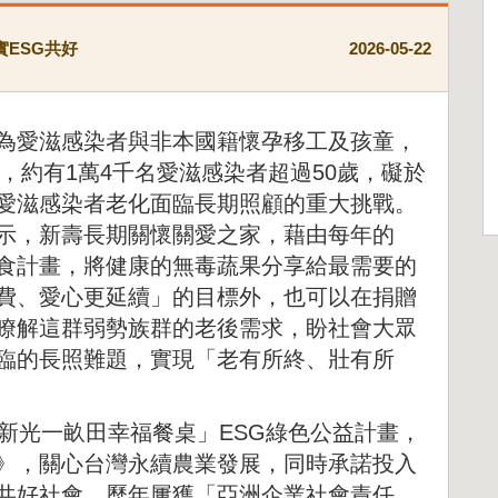
實ESG共好
2026-05-22
為愛滋感染者與非本國籍懷孕移工及孩童，
」，約有1萬4千名愛滋感染者超過50歲，礙於
愛滋感染者老化面臨長期照顧的重大挑戰。
示，新壽長期關懷關愛之家，藉由每年的
食計畫，將健康的無毒蔬果分享給最需要的
費、愛心更延續」的目標外，也可以在捐贈
瞭解這群弱勢族群的老後需求，盼社會大眾
臨的長照難題，實現「老有所終、壯有所
新光一畝田幸福餐桌」ESG綠色公益計畫，
》，關心台灣永續農業發展，同時承諾投入
共好社會，歷年屢獲「亞洲企業社會責任